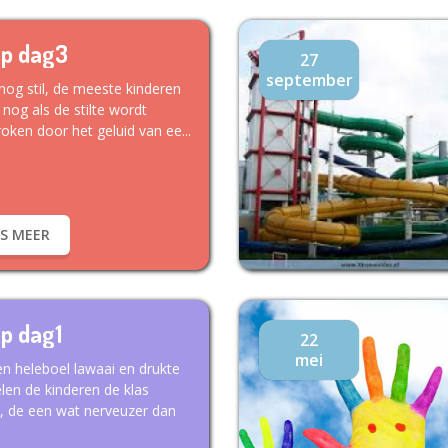
p dag3
27
september
 nog stil, de meeste kinderen
 nog als de stilte wordt
oken door het geluid van ee...
ES MEER
p dag1
22
mei
n heleboel lawaai en drukte
len de kinderen de klas
, de een wat nerveuzer dan