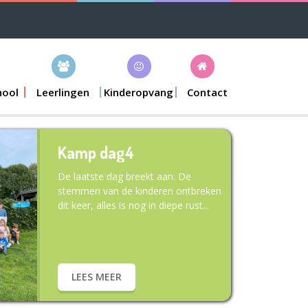
hool
Leerlingen
Kinderopvang
Contact
Kamp dag4
De laatste dag breekt aan. De
stemmen van de kinderen ontbreken
dit keer, alles is nog in diepe rust...
LEES MEER