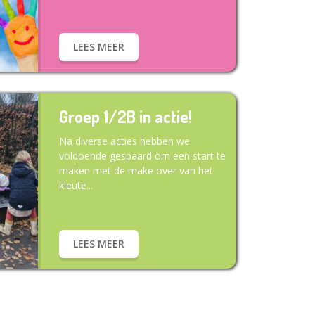
LEES MEER
Groep 1/2B in actie!
Na diverse acties hebben we
voldoende gespaard om een start te
maken met de make over van het
kleute...
LEES MEER