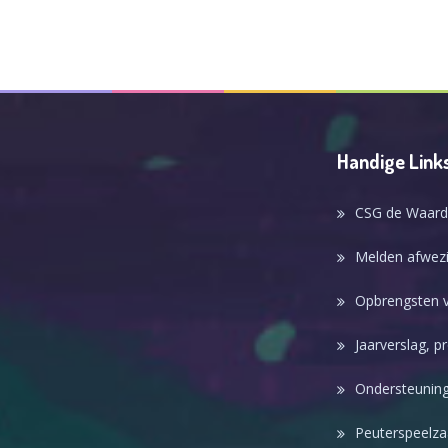
Handige Link
CSG de Waard
Melden afwezi
Opbrengsten v
Jaarverslag, p
Ondersteuning
Peuterspeelza