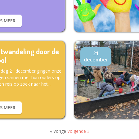
ES MEER
twandeling door de
21
ol
december
dag 21 december gingen onze
ngen samen met hun ouders op
Een reis op zoek naar het...
ES MEER
« Vorige
Volgende »