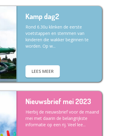
Kamp dag2
Rond 6.30u klinken de eerste
voetstappen en stemmen van
kinderen die wakker beginnen te
worden. Op w...
LEES MEER
Nieuwsbrief mei 2023
Hierbij de nieuwsbrief voor de maand
mei met daarin de belangrijkste
informatie op een rij. Veel lee...