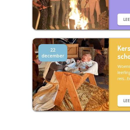
LE
Kers
22
scho
december
Woens
leerli
reis...
LE