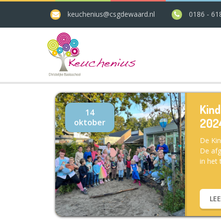
keuchenius@csgdewaard.nl
0186 - 61
Kin
14
202
oktober
De Kin
De afg
in het 
LE