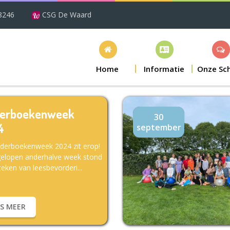
8246
CSG De Waard
Home
Informatie
Onze Sc
derboekenweek
30
4
september
derboekenweek 2024 zit erop!
elopen anderhalve week stond
teken van leesbevorderi...
ES MEER