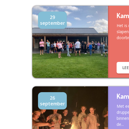
Kam
29
september
Het is
slapen
doorbr
LE
Kam
26
september
Met ee
druppe
binnen
de...